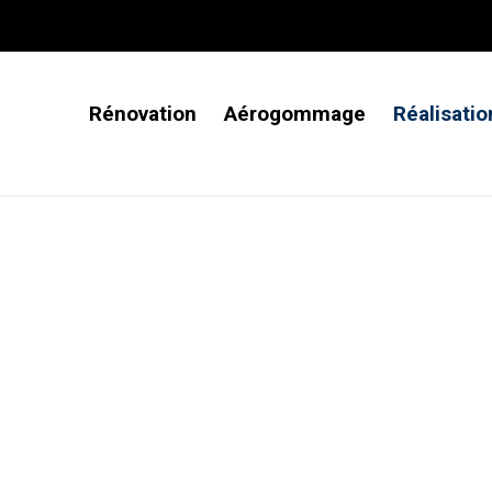
Rénovation
Aérogommage
Réalisatio
tion de meubles à Brest (Fi
edonnez vie à vos meubles
artisan.
nos projets de rénovation de mobilier, réalisés à
est travaillée avec précision, du décapage à la 
onner vie au bois tout en respectant son caract
Buffets bretons, meubles anciens, escaliers…