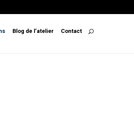
ns
Blog de l’atelier
Contact
nistère
 avec un
 l’atelier.
finition, pour
ère.