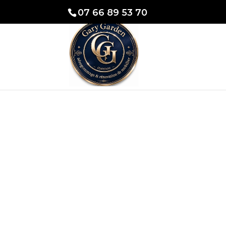
07 66 89 53 70
Rénova
Nord) R
Découvrez 
Chaque pièce 
red