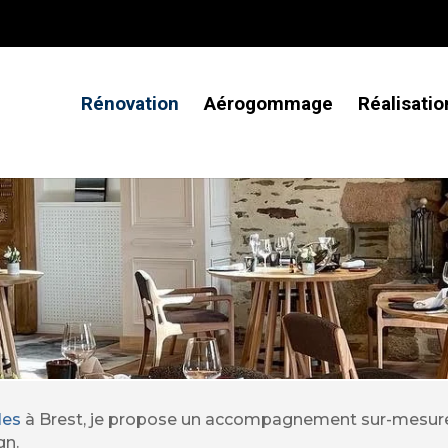
Rénovation
Aérogommage
Réalisatio
on de meubles à Brest – Sp
en Finistère Nord
ravail durable, pensé pour traverser le t
les
à Brest, je propose un accompagnement sur-mesure p
gn.