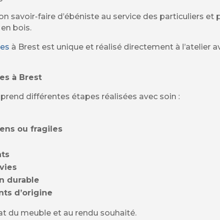
n savoir-faire d’ébéniste au service des particuliers et 
en bois.
les
à Brest est unique et réalisé directement à l’atelie
es à Brest
rend différentes étapes réalisées avec soin :
ns ou fragiles
nts
vies
on durable
nts d’origine
at du meuble et au rendu souhaité.