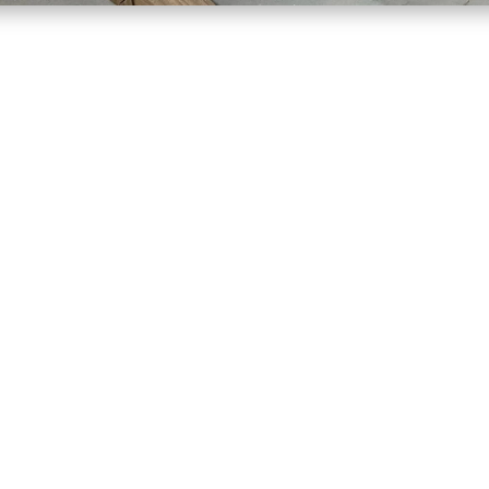
interest
le bretonne – savoir-faire artisanal
ntièrement
rénovée
dans notre atelier.
vec précision :
le bois à nu