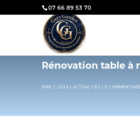
07 66 89 53 70
Rénovation table à
MAR 7, 2024
|
ACTUALITÉS
|
0 COMMENTAIR