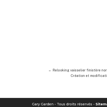
←
Relooking vaisselier finistère no
Création et modificat
Gary Garden - Tous droits réservés -
Sitem