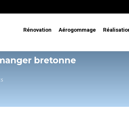
Rénovation
Aérogommage
Réalisatio
 manger bretonne
ES