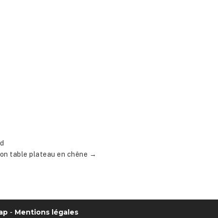
rd
ion table plateau en chêne
→
ap
-
Mentions légales